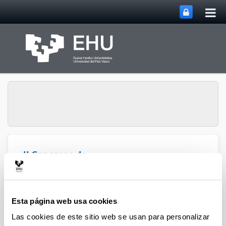
Abri
Saltar al contenido principal
me
prin
II Congreso de
estudiantes de la
Abrir/cerrar m
Menú
UPV/EHU
Esta página web usa cookies
Temáticas
Las cookies de este sitio web se usan para personalizar