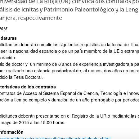
niversidad de La Rioja (UR) convoca dos contratos po
álisis de Icnitas y Patrimonio Paleontológico y la 
anjera, respectivamente
2015
idaturas
licitantes deberán cumplir los siguientes requisitos en la fecha de fina
seer la nacionalidad española o de un país miembro de la UE o extran
poración.
tulo de doctor y un mínimo de 6 años de experiencia investigadora a par
ber realizado una estancia posdoctoral de, al menos, dos años en un ce
ido la Tesis Doctoral.
terísticas de los contratos
ontratos de Acceso al Sistema Español de Ciencia, Tecnología e Innov
ación a tiempo completo y duración de un año prorrogable por period
olicitudes deberán presentarse en el Registro de la UR o mediante las 
 mayo de 2015 a las 15:00 horas.
nformación
/www.unirioja.es/servicios/sgib/investigacion/talento.shtml