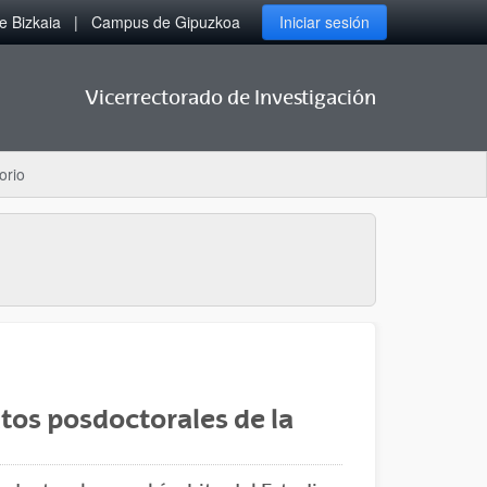
 Bizkaia
Campus de Gipuzkoa
Iniciar sesión
Vicerrectorado de Investigación
orio
tos posdoctorales de la