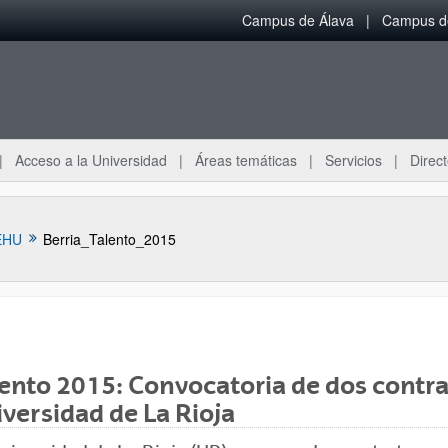
Campus de Álava
Campus de
Acceso a la Universidad
Áreas temáticas
Servicios
Direct
EHU
Berria_Talento_2015
ento 2015: Convocatoria de dos contra
ar subpáginas
versidad de La Rioja