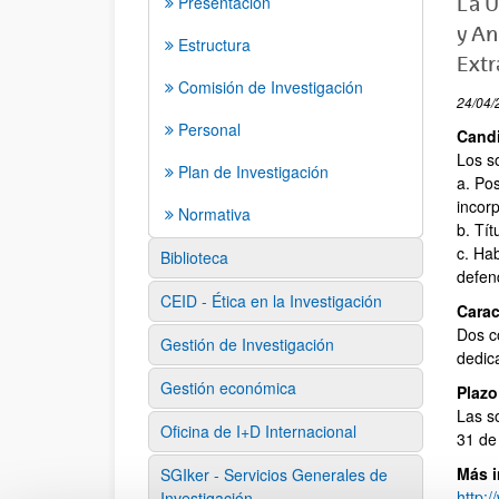
Presentación
La U
y An
Estructura
Extr
Comisión de Investigación
24/04/
Personal
Cand
Los so
Plan de Investigación
a. Po
incor
Normativa
b. Tí
c. Ha
Biblioteca
defend
CEID - Ética en la Investigación
Carac
Dos c
Gestión de Investigación
dedic
Gestión económica
Plazo
Las s
Oficina de I+D Internacional
31 de
Más i
SGIker - Servicios Generales de
http:/
Investigación