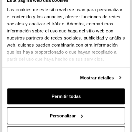
Resolución del
Esta página web usa cookies
Vicerrector de
Las cookies de este sitio web se usan para personalizar
Investigación de
el contenido y los anuncios, ofrecer funciones de redes
la UPV/EHU, de
sociales y analizar el tráfico. Además, compartimos
10 de Octubre de
información sobre el uso que haga del sitio web con
2017, por la que
se aprueban los
nuestros partners de redes sociales, publicidad y análisis
criterios de
web, quienes pueden combinarla con otra información
evaluación de la
que les haya proporcionado o que hayan recopilado a
Evaluación
actividad
Vigente
Resolución
actividad
partir del uso que haya hecho de sus servicios.
investigadora del
investigad
personal
contratado por la
Mostrar detalles
UPV/EHU bajo la
modalidad de
acceso al
Permitir todas
Sistema Español
de Ciencia,
Tecnología e
Personalizar
Innovación
RESOLUCIÓN