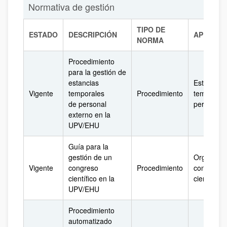
Normativa de gestión
TIPO DE
ESTADO
DESCRIPCIÓN
APLICAC
NORMA
Procedimiento
para la gestión de
estancias
Estancias
Vigente
temporales
Procedimiento
temporale
de personal
personal 
externo en la
UPV/EHU
Guía para la
gestión de un
Organizac
Vigente
congreso
Procedimiento
congresos
científico en la
científicos
UPV/EHU
Procedimiento
automatizado