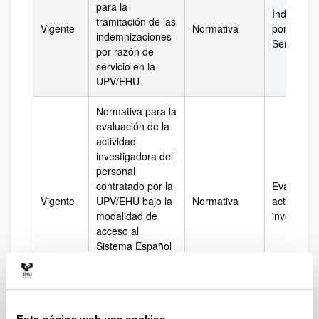
para la
Indemniza
tramitación de las
Vigente
Normativa
por razón
indemnizaciones
Servicio
por razón de
servicio en la
UPV/EHU
Normativa para la
evaluación de la
actividad
investigadora del
personal
contratado por la
Evaluación
Vigente
UPV/EHU bajo la
Normativa
actividad
modalidad de
investigad
acceso al
Sistema Español
de Ciencia,
Tecnología e
Innovación