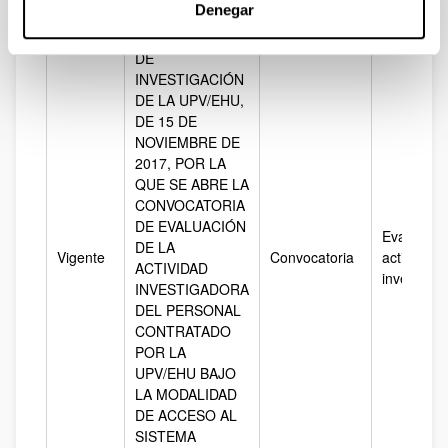
Denegar
DEL
VICERRECTOR
DE
INVESTIGACIÓN
DE LA UPV/EHU,
DE 15 DE
NOVIEMBRE DE
2017, POR LA
QUE SE ABRE LA
CONVOCATORIA
DE EVALUACIÓN
Evaluación
DE LA
Vigente
Convocatoria
actividad
ACTIVIDAD
investigad
INVESTIGADORA
DEL PERSONAL
CONTRATADO
POR LA
UPV/EHU BAJO
LA MODALIDAD
DE ACCESO AL
SISTEMA