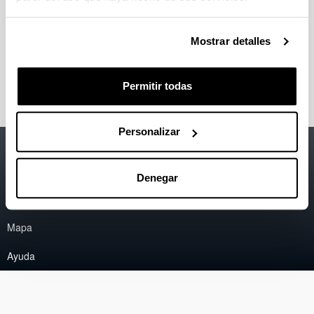
European Cryptography Brokerage
Event, Paris (05/09/2016)
11/08/2016
Mostrar detalles
Más información:
http://bit.ly/29IIY6b
Permitir todas
Personalizar
Accesibilidad
EHU
Información legal
Denegar
Contacto
Mapa
Ayuda