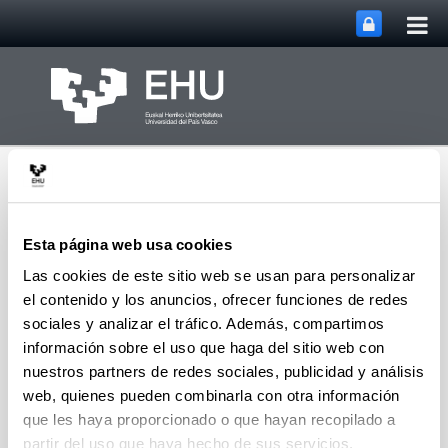
Abri
Saltar al contenido principal
me
prin
Esta página web usa cookies
Las cookies de este sitio web se usan para personalizar
el contenido y los anuncios, ofrecer funciones de redes
Vicerrectorado de
Abrir/cerrar m
Menú
Investigación
sociales y analizar el tráfico. Además, compartimos
información sobre el uso que haga del sitio web con
nuestros partners de redes sociales, publicidad y análisis
web, quienes pueden combinarla con otra información
que les haya proporcionado o que hayan recopilado a
partir del uso que haya hecho de sus servicios.