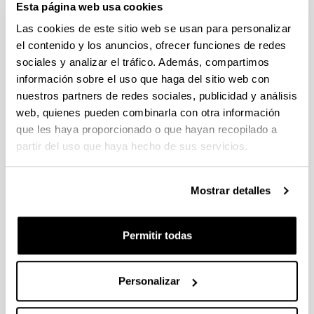
El SCAB supera por segundo año
Esta página web usa cookies
consecutivo la cifra de los 3000
Las cookies de este sitio web se usan para personalizar
análisis.
el contenido y los anuncios, ofrecer funciones de redes
20/11/2014
sociales y analizar el tráfico. Además, compartimos
información sobre el uso que haga del sitio web con
nuestros partners de redes sociales, publicidad y análisis
web, quienes pueden combinarla con otra información
que les haya proporcionado o que hayan recopilado a
partir del uso que haya hecho de sus servicios.
Mostrar detalles
Permitir todas
La unidad de Análisis Elemental del SCAB ha superado
por segundo año consecutivo la cifra de los 3000
análisis elementales realizados en el año 2013. El
Personalizar
conocimiento del % CHNSO sirve de gran ayuda a los
investigadores para el conocimiento estructural en
materiales y compuestos orgánicos sintéticos así como