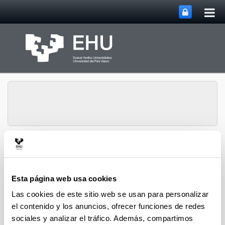
Abri
Saltar al contenido principal
me
prin
Vicerrectorado de
Abrir/cerrar m
Menú
Investigación
Esta página web usa cookies
Las cookies de este sitio web se usan para personalizar
el contenido y los anuncios, ofrecer funciones de redes
sociales y analizar el tráfico. Además, compartimos