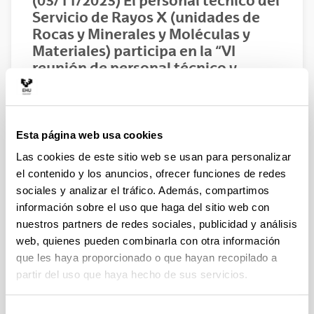
(03/11/2023) El personal técnico del
Servicio de Rayos X (unidades de
Rocas y Minerales y Moléculas y
Materiales) participa en la “VI
reunión de personal técnico y
responsables de servicios de
difracción” celebrado en la
Universidad de la Coruña.
Esta página web usa cookies
03/11/2023
Las cookies de este sitio web se usan para personalizar
Compartir en Facebook - (Abre una nueva ventana)
Compartir en Bluesky - (Abre una nueva ventana)
Compartir en Linkedin - (Abre una nueva v
Compartir en Whatsapp - (Abre un
Compartir en Telegram - (
Enviar por correo 
Copiar enl
el contenido y los anuncios, ofrecer funciones de redes
sociales y analizar el tráfico. Además, compartimos
información sobre el uso que haga del sitio web con
nuestros partners de redes sociales, publicidad y análisis
web, quienes pueden combinarla con otra información
que les haya proporcionado o que hayan recopilado a
partir del uso que haya hecho de sus servicios.