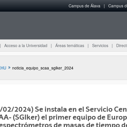
Campus de Álava
Campus de
Acceso a la Universidad
Áreas temáticas
Servicios
Direct
EHU
noticia_equipo_scaa_sgiker_2024
/02/2024) Se instala en el Servicio Cen
ar subpáginas
A- (SGIker) el primer equipo de Europ
espectrómetros de masas de tiempo de