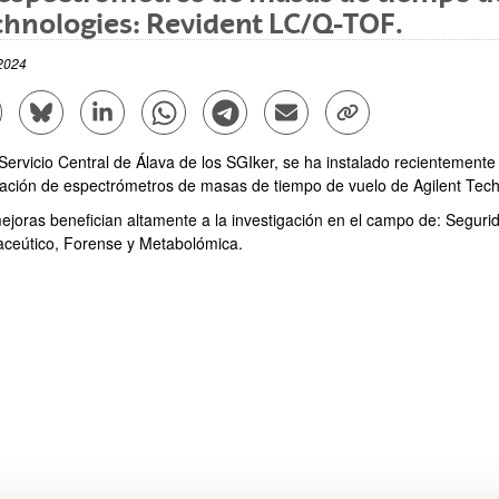
hnologies: Revident LC/Q-TOF.
2024
mpartir en Facebook - (Abre una nueva ventana)
Compartir en Bluesky - (Abre una nueva ventana)
Compartir en Linkedin - (Abre una nueva ventana)
Compartir en Whatsapp - (Abre una nueva vent
Compartir en Telegram - (Abre una nu
Enviar por correo electrónico
Copiar enlace - (Abr
 Servicio Central de Álava de los SGIker, se ha instalado recientement
ación de espectrómetros de masas de tiempo de vuelo de Agilent Tech
ejoras benefician altamente a la investigación en el campo de: Segurid
ceútico, Forense y Metabolómica.