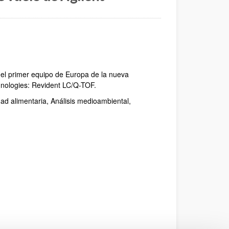
ana)
eva ventana)
 - (Abre una nueva ventana)
e una nueva ventana)
e el primer equipo de Europa de la nueva
nologies: Revident LC/Q-TOF.
ad alimentaria, Análisis medioambiental,