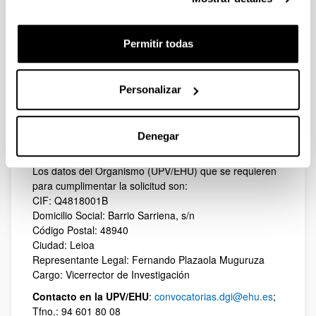
peninsular española) del 10 de febrero de 2014.
Procedimiento para la solicitud
Permitir todas
La inscripción de las revistas consta de dos pasos: el
registro y el cuestrionario de autoevaluación, a través
de la web
http://www.evaluacionarce.fecyt.es
. Una vez
cumplimentado el formulario de solicitud y el
Personalizar
cuestionario de autoevaluación, se deberá elevar a
definitiva por el director de la revista o el delegado por
este.
Denegar
Más información
Los datos del Organismo (UPV/EHU) que se requieren
para cumplimentar la solicitud son:
CIF: Q4818001B
Domicilio Social: Barrio Sarriena, s/n
Código Postal: 48940
Ciudad: Leioa
Representante Legal: Fernando Plazaola Muguruza
Cargo: Vicerrector de Investigación
Contacto en la UPV/EHU
:
convocatorias.dgi@ehu.es
;
Tfno.: 94 601 80 08