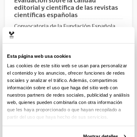
Evaluación sobre la calidad
editorial y científica de las revistas
científicas españolas
Convocatoria de la Fundación Española
para la Ciencia y la Tecnología (FECYT)
10/01/2014
Objeto de la convocatoria
Esta página web usa cookies
Proporcionar un reconocimiento de las Revistas
Las cookies de este sitio web se usan para personalizar
Científicas Españolas, fomentando su visibilidad y
presencia en las bases de datos internacionales, dentro
el contenido y los anuncios, ofrecer funciones de redes
de las siguientes modalidades:
sociales y analizar el tráfico. Además, compartimos
información sobre el uso que haga del sitio web con
Modalidad 1: Ciencias Puras y Aplicadas
nuestros partners de redes sociales, publicidad y análisis
Modalidad 2: Ciencias de la Vida
Modalidad 3: Ciencias Sociales
web, quienes pueden combinarla con otra información
Modalidad 4: Humanidades
que les haya proporcionado o que hayan recopilado a
partir del uso que haya hecho de sus servicios.
Plazos de presentación
El plazo de presentación de solicitudes será desde el 31
de enero de 2014 hasta las 13.00horas (hora
Mostrar detalles