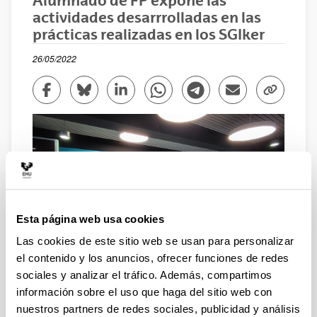
Alumnado de FP expone las
actividades desarrrolladas en las
prácticas realizadas en los SGIker
26/05/2022
Compartir en Facebook - (Abre una nueva ventana)
Compartir en Bluesky - (Abre una nueva ventana)
Compartir en Linkedin - (Abre una nueva v
Compartir en Whatsapp - (Abre un
Compartir en Telegram - (
Enviar por correo 
Copiar enl
Esta página web usa cookies
Las cookies de este sitio web se usan para personalizar
el contenido y los anuncios, ofrecer funciones de redes
El alumnado de Formación Profesional, FP, que ha
sociales y analizar el tráfico. Además, compartimos
realizado prácticas en los Servicios Generales de
información sobre el uso que haga del sitio web con
Investigación, SGIker, de la UPV/EHU, ha mostrado las
nuestros partners de redes sociales, publicidad y análisis