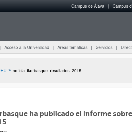
Campus de Álava
Campus de
Acceso a la Universidad
Áreas temáticas
Servicios
Direct
EHU
noticia_ikerbasque_resultados_2015
rbasque ha publicado el Informe sobre
ar subpáginas
15