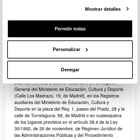
Toda persona física que cumplan las condiciones
previstas en las bases reguladoras.
Mostrar detalles
Plazo presentación de solicitudes
:
El plazo de presentación de solicitudes
finalizará el 23
Permitir todas
de agosto de 2014.
Procedimiento para la solicitud
:
Personalizar
Los interesados deberán presentar la correspondiente
solicitud en modelo normalizado y la documentación
que se requiera en la convocatoria.
Podrán presentarse en el Museo del Traje, Centro de
Denegar
Investigación del Patrimonio Etnológico (Avenida de
Juan de Herrera, 2-28040- Madrid) o en el Registro
General del Ministerio de Educación, Cultura y Deporte
(Calle Los Madrazo, 15, de Madrid), en los Registros
auxiliares del Ministerio de Educación, Cultura y
Deporte en la plaza del Rey, 1, paseo del Prado, 28 y la
calle de Torrelaguna, 58, de Madrid o en cualesquiera
de los lugares previstos en el artículo 38.4 de la Ley
30/1992, de 26 de noviembre, de Régimen Jurídico de
las Administraciones Públicas y del Procedimiento