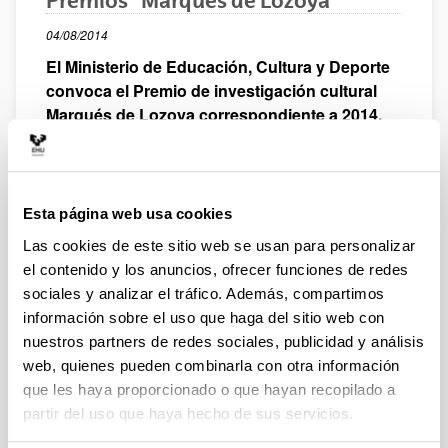
Premios "Marqués de Lozoya"
04/08/2014
El Ministerio de Educación, Cultura y Deporte
convoca el Premio de investigación cultural
Marqués de Lozoya correspondiente a 2014.
Objeto de la convocatoria
:
Destacar los mejores trabajos de investigación, que
pongan de relieve las artes y tradiciones populares de
España y las diferentes formas de vida y pensamiento
Esta página web usa cookies
de los pueblos e individuos que componen las diversas
Las cookies de este sitio web se usan para personalizar
culturas del Estado Español
el contenido y los anuncios, ofrecer funciones de redes
Dotación
:
sociales y analizar el tráfico. Además, compartimos
Se concederán 3 premios, dotados con las siguientes
información sobre el uso que haga del sitio web con
cantidades:
nuestros partners de redes sociales, publicidad y análisis
Primer premio: 3.770 euros.
web, quienes pueden combinarla con otra información
Segundo premio: 2.500 euros.
que les haya proporcionado o que hayan recopilado a
Tercer premio: 1.270 euros.
partir del uso que haya hecho de sus servicios.
Beneficiarios
: