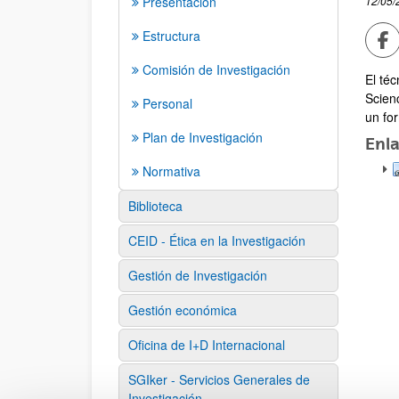
Presentación
12/05/
Co
Estructura
Comisión de Investigación
El téc
Scienc
Personal
un for
Plan de Investigación
Enl
Normativa
Biblioteca
CEID - Ética en la Investigación
Gestión de Investigación
Gestión económica
Oficina de I+D Internacional
SGIker - Servicios Generales de
Investigación