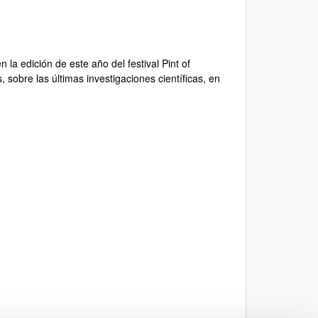
ana)
eva ventana)
 - (Abre una nueva ventana)
e una nueva ventana)
la edición de este año del festival Pint of
, sobre las últimas investigaciones científicas, en