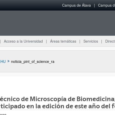
Campus de Álava
Campus de
Acceso a la Universidad
Áreas temáticas
Servicios
Direct
EHU
noticia_pint_of_science_ra
técnico de Microscopía de Biomedicina
ar subpáginas
ticipado en la edición de este año del f