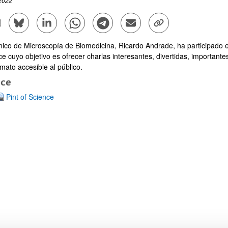
2022
mpartir en Facebook - (Abre una nueva ventana)
Compartir en Bluesky - (Abre una nueva ventana)
Compartir en Linkedin - (Abre una nueva ventana)
Compartir en Whatsapp - (Abre una nueva vent
Compartir en Telegram - (Abre una nu
Enviar por correo electrónico
Copiar enlace - (Abr
nico de Microscopía de Biomedicina, Ricardo Andrade, ha participado en 
e cuyo objetivo es ofrecer charlas interesantes, divertidas, importantes
mato accesible al público.
ace
Pint of Science