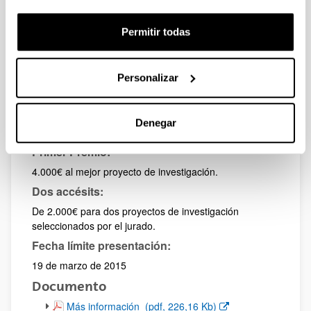
democráticos, socio-económicos, educativos,
securitarios, energéticos, sanitarios, agrícolas y
Permitir todas
medioambientales.
Trabajo:
Un proyecto de investigación que, en caso, de ser
Personalizar
premiado, deberá ser desarrollado en forma de ensayo.
Dotación:
Denegar
8.000 €
Primer Premio:
4.000€ al mejor proyecto de investigación.
Dos accésits:
De 2.000€ para dos proyectos de investigación
seleccionados por el jurado.
Fecha límite presentación:
19 de marzo de 2015
Documento
(Abre una nueva ventana)
Más información
(
pdf
, 226,16
Kb
)