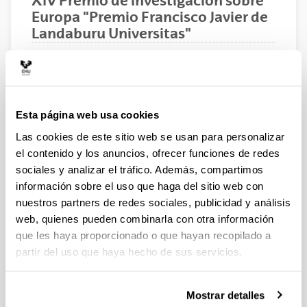
XIV Premio de investigación sobre
Europa "Premio Francisco Javier de
Landaburu Universitas"
Este premio se dedica a promover los
estudios y reflexiones sobre los aspectos
de la construcción europea con mayor
interés para la ciudadanía en el momento
Esta página web usa cookies
de su convocatoria
Las cookies de este sitio web se usan para personalizar
el contenido y los anuncios, ofrecer funciones de redes
05/01/2015
sociales y analizar el tráfico. Además, compartimos
Entidad Convocante:
información sobre el uso que haga del sitio web con
EUROBASK. Consejo Vasco del Movimiento Europeo.
nuestros partners de redes sociales, publicidad y análisis
Participantes:
web, quienes pueden combinarla con otra información
Investigadores con licenciatura universitaria o titulación
que les haya proporcionado o que hayan recopilado a
superior, bien a título individual o integrado en un
partir del uso que haya hecho de sus servicios.
equipo investigador.
Tema:
Mostrar detalles
Más allá de 2015: la UE ante los nuevos ODM. Retos