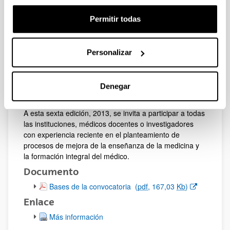
fases de la enseñanza-aprendizaje: la definición de
objetivos o competencias a alcanzar, la adquisición de
Permitir todas
los mismos, y su evaluación.
Se crearon para ello los Premios de Educación Médica,
Personalizar
patrocinados por la Cátedra de Educación Médica
Fundación Lilly-Universidad Complutense de Madrid, en
sus dos modalidades: Enseñanza de Grado y
Enseñanza de Posgrado y/o Formación de
Denegar
Especialistas.
A esta sexta edición, 2013, se invita a participar a todas
las instituciones, médicos docentes o investigadores
con experiencia reciente en el planteamiento de
procesos de mejora de la enseñanza de la medicina y
la formación integral del médico.
Documento
(Abre una nueva ventana)
Bases de la convocatoria
(
pdf
, 167,03
Kb
)
Enlace
Más información