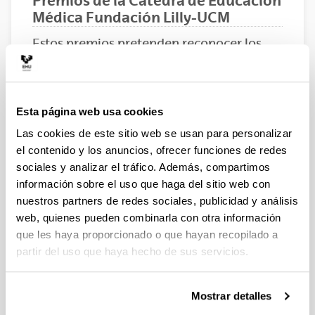
Premios de la Cátedra de Educación
Médica Fundación Lilly-UCM
Estos premios pretenden reconocer los
proyectos o trabajos realizados en el
campo de la educación médica y de la
innovación educativa
Esta página web usa cookies
17/09/2013
Las cookies de este sitio web se usan para personalizar
La Cátedra
el contenido y los anuncios, ofrecer funciones de redes
de
sociales y analizar el tráfico. Además, compartimos
EDUCACIÓ
información sobre el uso que haga del sitio web con
N MÉDICA
nuestros partners de redes sociales, publicidad y análisis
Fundación
web, quienes pueden combinarla con otra información
Lilly -
Universidad Complutense de Madrid quiere reconocer
que les haya proporcionado o que hayan recopilado a
aquellas iniciativas que, procedentes de distintos
partir del uso que haya hecho de sus servicios.
ámbitos, vayan encaminadas a la mejora del proceso
educativo, en sus distintas vertientes: la estructura
docente, el proceso en sí mismo, o los resultados
Mostrar detalles
obtenidos. Y todo ello, en cualquiera de las distintas