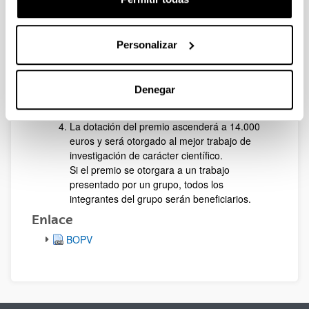
Las solicitudes, junto con el trabajo de
investigación, deberán presentarse mediante
tramitación electrónica:
Personalizar
www.ivap.euskadi.net/premio_leizaola_2014/r
61-2347/es
El plazo de presentación de solicitudes
Denegar
finalizará el 30 de mayo de 2014, estando
éste último día incluido en el plazo.
La dotación del premio ascenderá a 14.000
euros y será otorgado al mejor trabajo de
investigación de carácter científico.
Si el premio se otorgara a un trabajo
presentado por un grupo, todos los
integrantes del grupo serán beneficiarios.
Enlace
BOPV