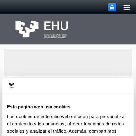
Abri
Saltar al contenido principal
me
prin
Vicerrectorado de
Abrir/cerrar m
Menú
Investigación
Esta página web usa cookies
Las cookies de este sitio web se usan para personalizar
el contenido y los anuncios, ofrecer funciones de redes
sociales y analizar el tráfico. Además, compartimos