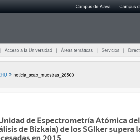
Campus de Álava
Campus de
Acceso a la Universidad
Áreas temáticas
Servicios
Direct
EHU
noticia_scab_muestras_28500
Unidad de Espectrometría Atómica del
ar subpáginas
lisis de Bizkaia) de los SGIker supera
ocesadas en 2015