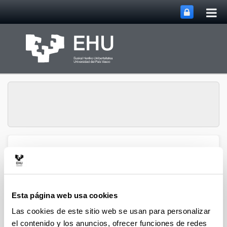
Abri
Saltar al contenido principal
me
prin
Vicerrectorado de
Abrir/cerrar m
Menú
Investigación
Esta página web usa cookies
Las cookies de este sitio web se usan para personalizar
el contenido y los anuncios, ofrecer funciones de redes