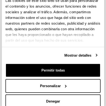
VI Curso de verano Harvard 2013
Las cookies de este sitio web se usan para personalizar
el contenido y los anuncios, ofrecer funciones de redes
SIXTH CIS SUMMER ON SOCIOLOGICAL
sociales y analizar el tráfico. Además, compartimos
AND POLITICAL RESEARCH
información sobre el uso que haga del sitio web con
nuestros partners de redes sociales, publicidad y análisis
20/05/2013
web, quienes pueden combinarla con otra información
El Centro de
que les haya proporcionado o que hayan recopilado a
Investigaciones
Sociológicas y la
partir del uso que haya hecho de sus servicios.
Universidad
Complutense-Real
Colegia Complutense convocan 30 plazas para la
Mostrar detalles
asistencia al
"SIXTH CIS SUMMER ON
SOCIOLOGICAL AND POLITICAL RESEARCH"
del 4
al 6 de agosto de 2013 en la Universidad de Harvard.
Permitir todas
Destinatarios
: Profesores, estudiantes posgraduados e
investigadores en ciencia política y sociología.
Personalizar
El plazo de presentación de solicitudes finalizará el día
22 de Mayo de 2013
.
Denegar
Más información en
: