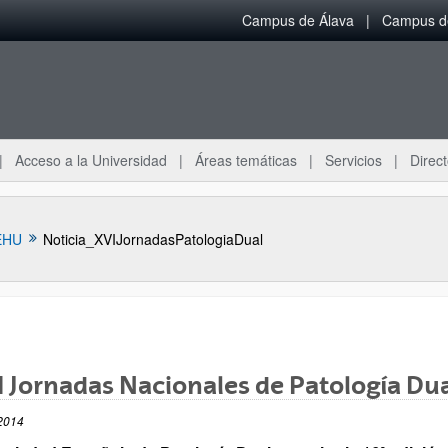
Campus de Álava
Campus de
Acceso a la Universidad
Áreas temáticas
Servicios
Direct
EHU
Noticia_XVIJornadasPatologiaDual
 Jornadas Nacionales de Patología Du
ar subpáginas
2014