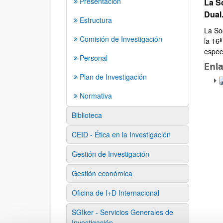
Presentación
La S
Dual
Estructura
La So
Comisión de Investigación
la 16ª
espec
Personal
Enl
Plan de Investigación
Normativa
Biblioteca
CEID - Ética en la Investigación
Gestión de Investigación
Gestión económica
Oficina de I+D Internacional
SGIker - Servicios Generales de
Investigación