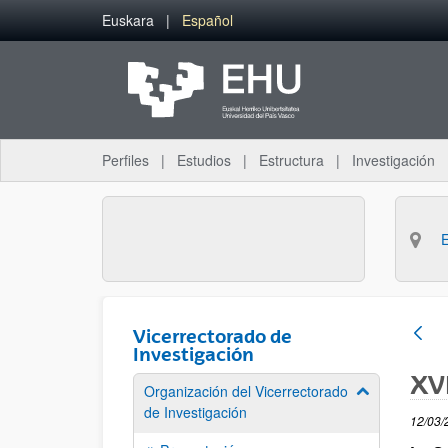
Saltar al contenido principal
Euskara
Español
Perfiles
Estudios
Estructura
Investigación
Vicerrectorado de
Investigación
XVI
Organización del Vicerrectorado
Mostrar/ocult
de Investigación
12/03/