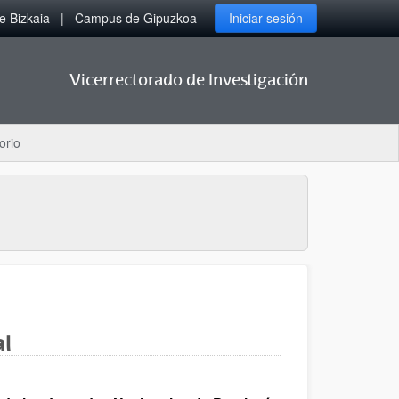
 Bizkaia
Campus de Gipuzkoa
Iniciar sesión
Vicerrectorado de Investigación
orio
al