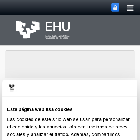
Abri
Saltar al contenido principal
me
prin
Departamento de
Abrir/cerrar m
Menú
Ingeniería Mecánica
Esta página web usa cookies
Las cookies de este sitio web se usan para personalizar
Investigación
el contenido y los anuncios, ofrecer funciones de redes
sociales y analizar el tráfico. Además, compartimos
El Departamento de Ingeniería Mecánica desarrolla sus