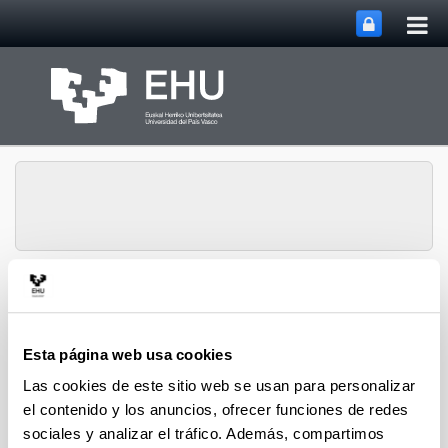
Abri
Saltar al contenido principal
me
prin
Departamento de
Inmunología,
Microbiología y
Esta página web usa cookies
Abrir/cerrar m
Menú
Parasitología
Las cookies de este sitio web se usan para personalizar
el contenido y los anuncios, ofrecer funciones de redes
sociales y analizar el tráfico. Además, compartimos
Cargos