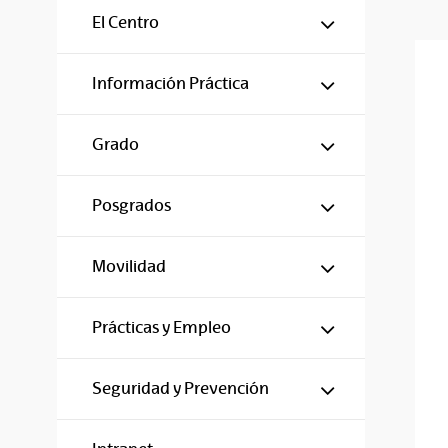
Mostrar/ocul
El Centro
Mostrar/ocul
Información Práctica
Mostrar/ocul
Grado
Mostrar/ocul
Posgrados
Mostrar/ocul
Movilidad
Mostrar/ocul
Prácticas y Empleo
Mostrar/ocul
Seguridad y Prevención