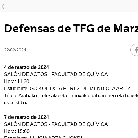
tar subpáginas
tar subpáginas
Defensas de TFG de Mar
tar subpáginas
22/02/2024
tar subpáginas
4 de marzo de 2024
SALÓN DE ACTOS - FACULTAD DE QUÍMICA
tar subpáginas
Hora: 11:30
Estudiante: GOIKOETXEA PEREZ DE MENDIOLA ARITZ
Título: Arabako, Tolosako eta Errioxako babarrunen eta hauek 
tar subpáginas
estatistikoa
7 de marzo de 2024
tar subpáginas
SALÓN DE ACTOS - FACULTAD DE QUÍMICA
Hora: 15:00