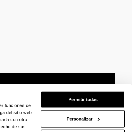
Permitir todas
er funciones de
mación legal
Mapa
Ayuda
Contacto
ga del sitio web
Personalizar
arla con otra
 hecho de sus
 en Facebook
La EHU en Linkedin
La EHU en Instagram
La EHU en Youtube
La EHU en Vimeo
La EHU en Flickr