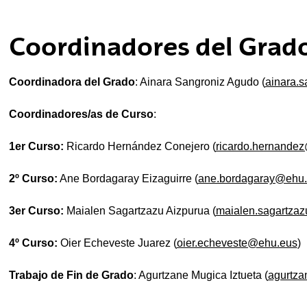
tar subpáginas
Coordinadores del Grad
tar subpáginas
Coordinadora del Grado
: Ainara Sangroniz Agudo (
ainara.
tar subpáginas
Coordinadores/as de Curso
:
1er Curso:
Ricardo Hernández Conejero (
ricardo.hernande
2º Curso:
Ane Bordagaray Eizaguirre (
ane.bordagaray@ehu
3er Curso:
Maialen Sagartzazu Aizpurua (
maialen.sagartza
4º Curso:
Oier Echeveste Juarez (
oier.echeveste@ehu.eus
)
Trabajo de Fin de Grado
: Agurtzane Mugica Iztueta (
agurtz