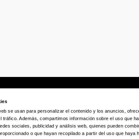
ies
web se usan para personalizar el contenido y los anuncios, ofrec
Sede electrónica
Accesibilidad
Infor
el tráfico. Además, compartimos información sobre el uso que ha
edes sociales, publicidad y análisis web, quienes pueden combin
proporcionado o que hayan recopilado a partir del uso que haya
La EHU en Tiktok
La EHU en Bluesky
La EHU