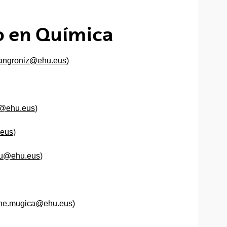
o en Química
sangroniz@ehu.eus
)
z@ehu.eus
)
.eus
)
zu@ehu.eus
)
ane.mugica@ehu.eus
)