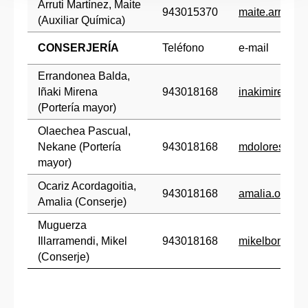
Arruti Martínez, Maite
943015370
maite.arruti@
(Auxiliar Química)
CONSERJERÍA
Teléfono
e-mail
Errandonea Balda,
Iñaki Mirena
943018168
inakimirena.
(Portería mayor)
Olaechea Pascual,
Nekane (Portería
943018168
mdolores.ola
mayor)
Ocariz Acordagoitia,
943018168
amalia.ocari
Amalia (Conserje)
Muguerza
Illarramendi, Mikel
943018168
mikelbonifac
(Conserje)