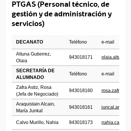
PTGAS (Personal técnico, de
gestión y de administración y
servicios)
DECANATO
Teléfono
e-mail
Altuna Gutierrez,
943018171
olaia.altuna
Olaia
SECRETARÍA DE
Teléfono
e-mail
ALUMNADO
Zafra Astiz, Rosa
943018160
rosa.zafra@e
(Jefa de Negociado)
Araquistain Alcain,
943018161
juncal.araqui
María Junkal
Calvo Murillo, Nahia
943018173
nahia.calvo@