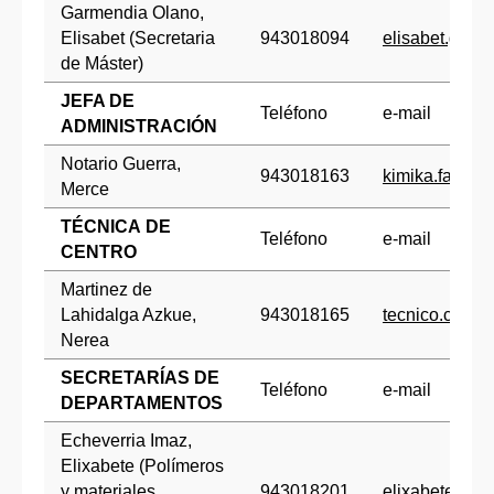
Garmendia Olano,
Elisabet (Secretaria
943018094
elisabet.gar
de Máster)
JEFA DE
Teléfono
e-mail
ADMINISTRACIÓN
Notario Guerra,
943018163
kimika.fak.ad
Merce
TÉCNICA DE
Teléfono
e-mail
CENTRO
Martinez de
Lahidalga Azkue,
943018165
tecnico.centr
Nerea
SECRETARÍAS DE
Teléfono
e-mail
DEPARTAMENTOS
Echeverria Imaz,
Elixabete (Polímeros
y materiales
943018201
elixabete.ech