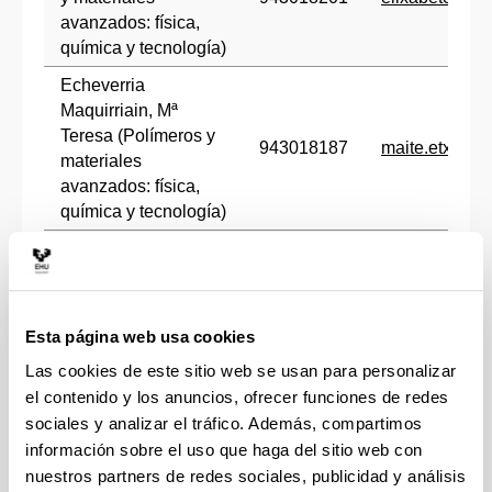
avanzados: física,
química y tecnología)
Echeverria
Maquirriain, Mª
Teresa (Polímeros y
943018187
maite.etxebe
materiales
avanzados: física,
química y tecnología)
Oses Portu, Carmen
943018209
mamen.oses@
(Química Aplicada)
Berrondo Calvo,
Esta página web usa cookies
Nagore (Química
943018199
nagore.berro
Orgánica I)
Las cookies de este sitio web se usan para personalizar
el contenido y los anuncios, ofrecer funciones de redes
LABORATORIOS
Teléfono
e-mail
sociales y analizar el tráfico. Además, compartimos
información sobre el uso que haga del sitio web con
Akesolo Muguruza,
Urtzi (Técnico de
nuestros partners de redes sociales, publicidad y análisis
urtzi.akesolo