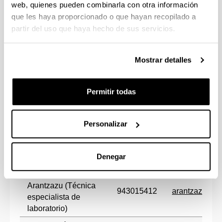
apoyo a la docencia
943015304
web, quienes pueden combinarla con otra información
e investigación)
que les haya proporcionado o que hayan recopilado a
partir del uso que haya hecho de sus servicios.
Oyarzabal Narvarte,
Irati
Mostrar detalles
943015488
irati.oyarzab
(Técnico especialista
de laboratorio)
Permitir todas
Guezala Orive, Sofía
(Técnica especialista
943015311
sofia.guezal
de laboratorio)
Personalizar
Olaria López, Amaya
(Técnica especialista
943015394
amaya.olaria
Denegar
de laboratorio)
Narvarte Portugal,
Arantzazu (Técnica
943015412
arantzazu.na
especialista de
laboratorio)