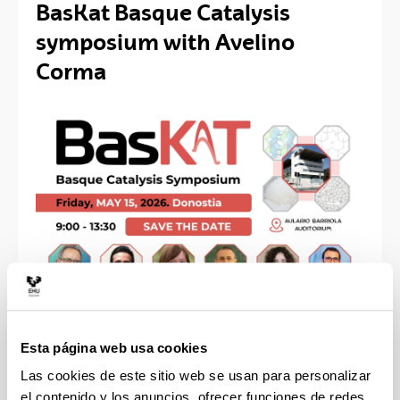
BasKat Basque Catalysis
symposium with Avelino
Corma
Esta página web usa cookies
Catalysis lies at the heart of modern chemistry,
driving innovation across energy, sustainability, and
Las cookies de este sitio web se usan para personalizar
advanced materials. In the Basque Country, and
el contenido y los anuncios, ofrecer funciones de redes