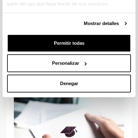
partir del uso que haya hecho de sus servicios.
Mostrar detalles
Permitir todas
Selección de Estudiantes
Personalizar
Denegar