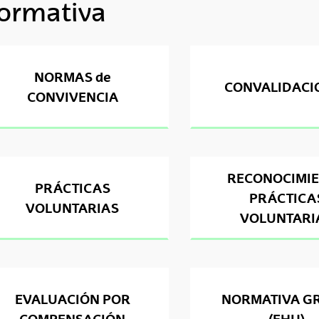
ormativa
tar subpáginas
tar subpáginas
NORMAS de
CONVALIDACI
CONVIVENCIA
tar subpáginas
RECONOCIMI
PRÁCTICAS
PRÁCTICA
VOLUNTARIAS
VOLUNTARI
EVALUACIÓN POR
NORMATIVA G
COMPENSACIÓN
(EHU)