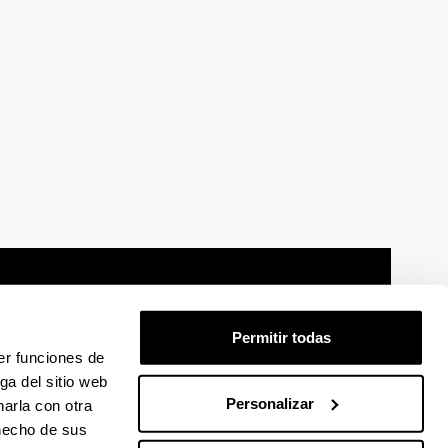
Permitir todas
er funciones de
mación legal
Mapa
Ayuda
Contacto
ga del sitio web
Personalizar
arla con otra
 hecho de sus
 en Facebook
La EHU en Linkedin
La EHU en Instagram
La EHU en Youtube
La EHU en Vimeo
La EHU en Flickr