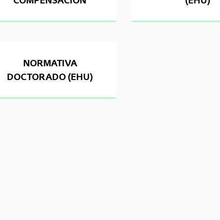
tar subpáginas
NORMATIVA
tar subpáginas
DOCTORADO (EHU)
tar subpáginas
tar subpáginas