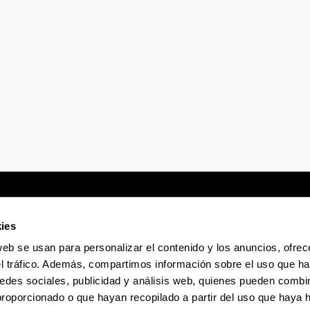
ies
web se usan para personalizar el contenido y los anuncios, ofrec
Sede electrónica
Accesibilidad
Infor
el tráfico. Además, compartimos información sobre el uso que ha
edes sociales, publicidad y análisis web, quienes pueden combin
proporcionado o que hayan recopilado a partir del uso que haya
La EHU en Tiktok
La EHU en Bluesky
La EHU