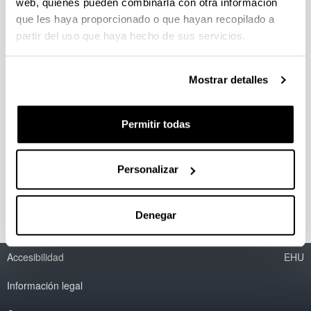
Mikel Laboa Katedra
web, quienes pueden combinarla con otra información
Centro Carlos Santamaría. Despacho B2
que les haya proporcionado o que hayan recopilado a
Campus de Gipuzkoa de la UPV/EHU
partir del uso que haya hecho de sus servicios.
Plaza Elhuyar, 2
20018 Donostia-San Sebastián
Google maps
Mostrar detalles
Contacto
Amaia Elizalde Estenaga
Permitir todas
mikel-
laboa.katedra@ehu.eus
/
amaia.elizalde@ehu.eus
Personalizar
Pio Perez
pio.perez@ehu.eus
Denegar
Accesibilidad
EHU
Información legal