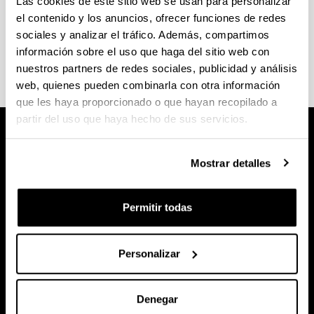
Las cookies de este sitio web se usan para personalizar
el contenido y los anuncios, ofrecer funciones de redes
2008
Premio Rosalía de Castro/ Rosalía de
sociales y analizar el tráfico. Además, compartimos
Castro Saria
información sobre el uso que haga del sitio web con
nuestros partners de redes sociales, publicidad y análisis
web, quienes pueden combinarla con otra información
que les haya proporcionado o que hayan recopilado a
partir del uso que haya hecho de sus servicios.
Mostrar detalles
Permitir todas
Personalizar
Denegar