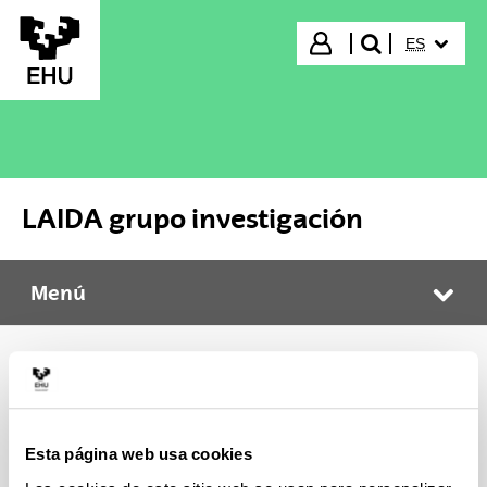
Saltar al contenido principal
IDIOMA S
Iniciar sesión
ES
buscar"
LAIDA grupo investigación
Menú
LAIDA grupo investigación
Abr
Premios
Esta página web usa cookies
2009
Premio Lauaxeta/ Lauaxeta Saria