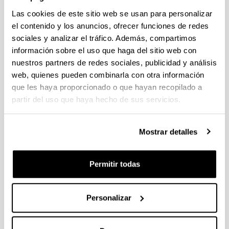
Las cookies de este sitio web se usan para personalizar
el contenido y los anuncios, ofrecer funciones de redes
Chapter 5. Impact of the invasive
sociales y analizar el tráfico. Además, compartimos
species Acartia tonsa on the
información sobre el uso que haga del sitio web con
distribution of autochthonous
nuestros partners de redes sociales, publicidad y análisis
Acartiidae species in estuaries of
web, quienes pueden combinarla con otra información
the bay of Biscay
que les haya proporcionado o que hayan recopilado a
Autoría:
partir del uso que haya hecho de sus servicios.
Villate, F., Uriarte, I., Iriarte, A.
Año:
2018
Mostrar detalles
Libro:
Trends in Copepod Studies - Distribution, Biology and
Permitir todas
Ecology. Uttieri, M. (eds). Nova Science Publishers,
Inc.
Página de inicio - Página de fin:
Personalizar
83 - 117
ISBN
/
ISSN
:
978-1-53612-593-1