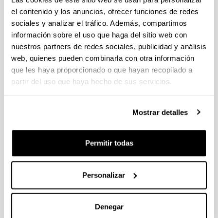
el contenido y los anuncios, ofrecer funciones de redes
sociales y analizar el tráfico. Además, compartimos
Intraregional variability of exotic
información sobre el uso que haga del sitio web con
and native zooplankton in Basque
nuestros partners de redes sociales, publicidad y análisis
coast estuaries (inner Bay of
web, quienes pueden combinarla con otra información
Biscay): effect of secondary
que les haya proporcionado o que hayan recopilado a
dispersion, estuary features and
partir del uso que haya hecho de sus servicios.
regional environmental gradients
Autoría:
Barroeta, Z., Uriarte, I., Iriarte, A., Villate, F.
Mostrar detalles
Año:
2024
Permitir todas
Revista:
Hydrobiologia
Volumen:
Personalizar
851
Página de inicio - Página de fin:
Denegar
667 - 687