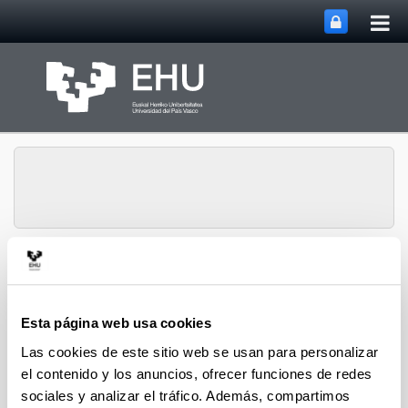
Abri
Saltar al contenido principal
me
prin
Ecología del
Abrir/cerrar m
Menú
Zooplancton
Esta página web usa cookies
Las cookies de este sitio web se usan para personalizar
Publicaciones
el contenido y los anuncios, ofrecer funciones de redes
sociales y analizar el tráfico. Además, compartimos