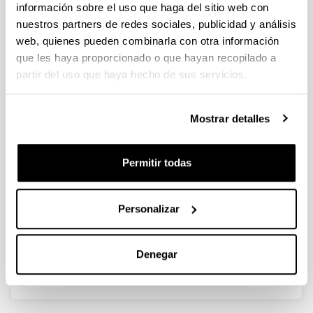
información sobre el uso que haga del sitio web con
nuestros partners de redes sociales, publicidad y análisis
Factors controlling the timing of
web, quienes pueden combinarla con otra información
major spring bloom events in an UK
que les haya proporcionado o que hayan recopilado a
south coast estuary
partir del uso que haya hecho de sus servicios.
Autoría:
A. Iriarte & D.A. Purdie
Mostrar detalles
Año:
2004
Permitir todas
Revista:
Estuarine, Coastal and Shelf Science
Volumen:
Personalizar
61
Página de inicio - Página de fin:
679 - 690
Denegar