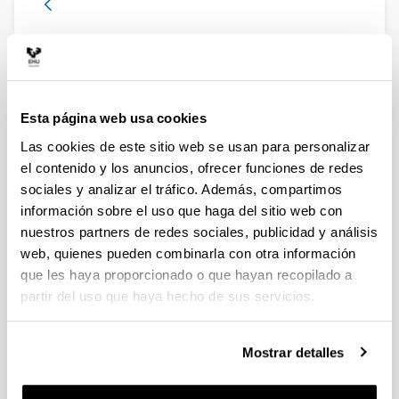
WGEUROBUS – Working Group
“Towards a EURopean Observatory
of the non-indigenous calanoid
copepod Pseudodiaptomus
Esta página web usa cookies
marinUS”
Las cookies de este sitio web se usan para personalizar
Autoría:
el contenido y los anuncios, ofrecer funciones de redes
Uttieri, M., Aguzzi, L., Aiese Cigliano, R., Amato, A.,
sociales y analizar el tráfico. Además, compartimos
Bojani, N., Brunetta, M., Camatti, E., Carotenuto, Y.,
información sobre el uso que haga del sitio web con
Damjanovi, T., Delpy F., De Olazabal, A., Di Capua I.,
nuestros partners de redes sociales, publicidad y análisis
Falcão, J., Fernández de Puelles, M. L., Foti, G.,
web, quienes pueden combinarla con otra información
Garbazey, O., Goruppi, A., Gubanova, A., Hubareva,
que les haya proporcionado o que hayan recopilado a
E., Iriarte, A., Khanaychenko, A., Lu, I. D., Marques, S.
C., Mazzocchi, M. G., Miku, J., Minutoli, R., Pagano,
partir del uso que haya hecho de sus servicios.
M., Pansera, M., Percopo, I., Primo, A. L., Svetlichny,
L., Ro, I. S., Tirelli, V., Uriarte, I., Vidjak, O., Villate, F.,
Wootton, M., Zagami, G., Zervoudaki, S.
Mostrar detalles
Año:
2020