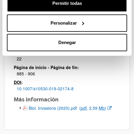
Permitir todas
Revista:
Biological Invasions
Factor de impacto:
Personalizar
3,087
Cuartil:
Denegar
1
Volumen:
22
Página de inicio - Página de fin:
885 - 906
DOI
:
10.1007/s10530-019-02174-8
Más información
(Abre una nueva ventana)
Biol. Invasions (2020).pdf
(
pdf
, 2,59
Mb
)