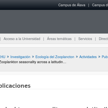
Campus de Álava
Campus de
Acceso a la Universidad
Áreas temáticas
Servicios
Direct
EHU
Investigación
Ecología del Zooplancton
Actividades
Pub
Zooplankton seasonality across a latitudinal gradient in the Northeast Atlantic Shelves Province.
blicaciones
ar subpáginas