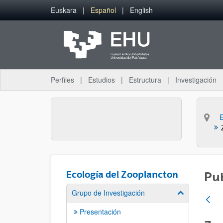
Saltar al contenido principal
Euskara
Español
English
Perfiles
Estudios
Estructura
Investigación
Ecología del Zooplancton
Pu
Grupo de Investigación
Mostrar/ocult
Presentación