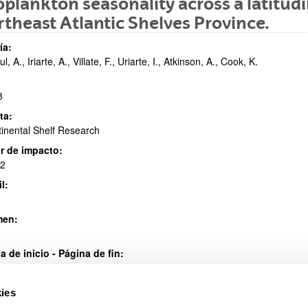
plankton seasonality across a latitudi
theast Atlantic Shelves Province.
ar subpáginas
ía:
l, A., Iriarte, A., Villate, F., Uriarte, I., Atkinson, A., Cook, K.
8
ta:
inental Shelf Research
ar subpáginas
r de impacto:
42
l:
men:
a de inicio - Página de fin:
 62
ies
016/j.csr.2018.03.009