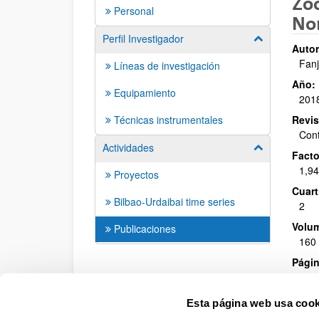
Zoo
Personal
Nor
Perfil Investigador
Mostrar/ocult
Autor
Fanju
Líneas de investigación
Año:
Equipamiento
201
Técnicas instrumentales
Revis
Cont
Actividades
Mostrar/ocult
Facto
1,9
Proyectos
Cuarti
Bilbao-Urdaibai time series
2
Volu
Publicaciones
160
Págin
49 -
DOI
:
Esta página web usa cook
10.1