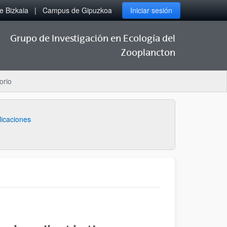
 Bizkaia
Campus de Gipuzkoa
Iniciar sesión
Grupo de Investigación en Ecología del
Zooplancton
orio
licaciones