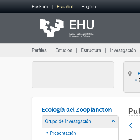
Saltar al contenido principal
Euskara
Español
English
Perfiles
Estudios
Estructura
Investigación
Ecología del Zooplancton
Pu
Grupo de Investigación
Mostrar/ocult
Presentación