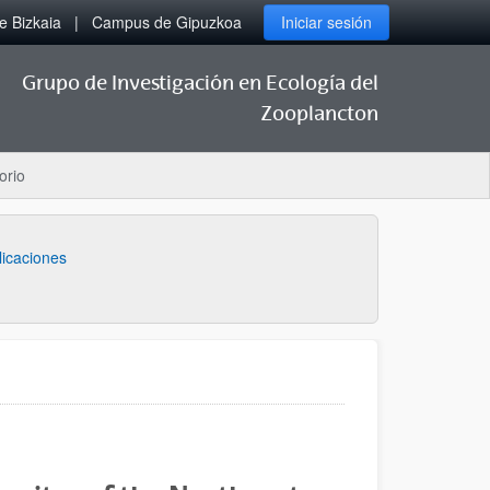
 Bizkaia
Campus de Gipuzkoa
Iniciar sesión
Grupo de Investigación en Ecología del
Zooplancton
orio
licaciones