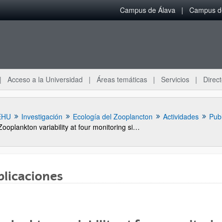
Campus de Álava
Campus de
Acceso a la Universidad
Áreas temáticas
Servicios
Direct
EHU
Investigación
Ecología del Zooplancton
Actividades
Pub
Zooplankton variability at four monitoring sites of the Northeast Atlantic Shelves differing in latitude and trophic status
blicaciones
ar subpáginas