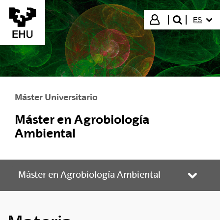
Saltar al contenido principal
IDIOMA
Iniciar sesión
ES
buscar"
Máster Universitario
Máster en Agrobiología
Ambiental
Máster en Agrobiología Ambiental
Abrir/