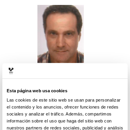
Docencia en Grado:Fisiología Vegetal, Biotecnología
Vegetal, Docencia en Máster (antes postgrado y
doctorado) en los cursos: Contaminación y Recuperación
Esta página web usa cookies
de suelos, Tendencias Actuales en Agrobiología
Las cookies de este sitio web se usan para personalizar
Ambiental, Biomarcadores de estrés en Plantas,
el contenido y los anuncios, ofrecer funciones de redes
Contaminación y toxicología de suelos.
sociales y analizar el tráfico. Además, compartimos
información sobre el uso que haga del sitio web con
Dirección de 9 tesis doctorales defendidas con la
nuestros partners de redes sociales, publicidad y análisis
calificación de sobresaliente “cum laude”, 1 premio