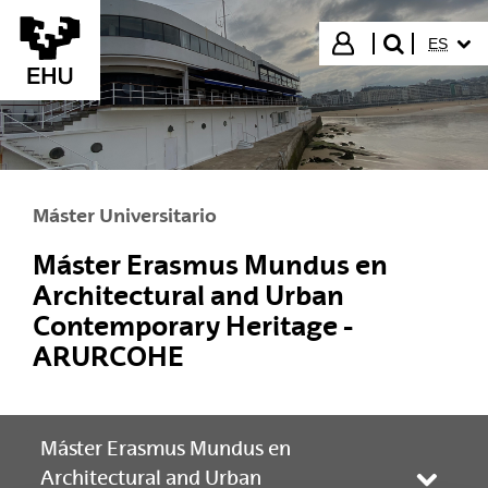
Saltar al contenido principal
IDIOMA
Iniciar sesión
ES
buscar"
Máster Universitario
Máster Erasmus Mundus en
Architectural and Urban
Contemporary Heritage -
ARURCOHE
Máster Erasmus Mundus en
Architectural and Urban
Abrir/