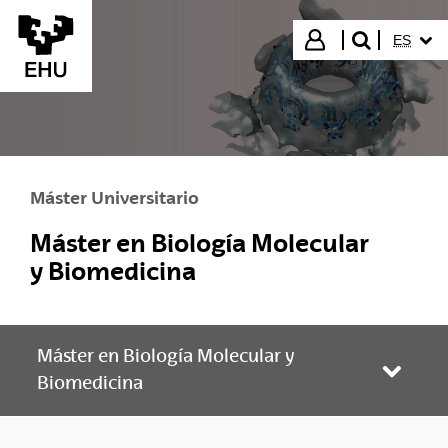
Saltar al contenido principal
IDIOMA
Iniciar sesión
ES
buscar"
Máster Universitario
Máster en Biología Molecular
y Biomedicina
Máster en Biología Molecular y
Abrir/
Biomedicina