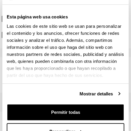
Trabajo Fin de Máster
Materia
Idiomas
Workshop Avanzado en Biología Molecular
Inglés
Esta página web usa cookies
(Abre una nueva ventana)
Guía para la realización del TFM
(
PDF
, 22,17
KB
)
Las cookies de este sitio web se usan para personalizar
Workshop avanzado en Biomedicina
Inglés
el contenido y los anuncios, ofrecer funciones de redes
(Abre una nueva ventana)
Listado de TFM ofertados curso 2020-21
(
PDF
, 140,14
sociales y analizar el tráfico. Además, compartimos
KB
)
Materias optativas
información sobre el uso que haga del sitio web con
nuestros partners de redes sociales, publicidad y análisis
web, quienes pueden combinarla con otra información
Materia
que les haya proporcionado o que hayan recopilado a
Número de créditos
ECTS
: 30
partir del uso que haya hecho de sus servicios.
Avances actuales y tendencias futuras en microbiología mole
Profesorado de TFM
Avances en Neuropsicofarmacología
Mostrar detalles
Bases Moleculares de la Proliferación, Diferenciación y Muer
Permitir todas
Competencias y Líneas de
Bases Moleculares y Celulares de la Liporregulación
investigación