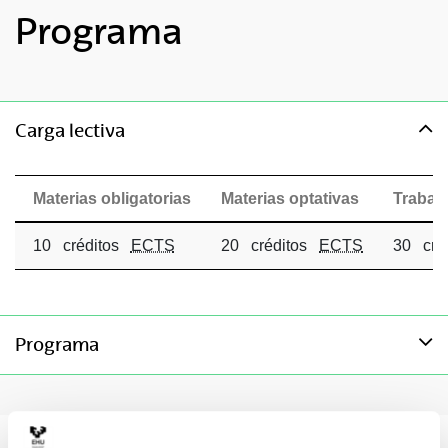
Programa
toggle-navigation
Carga lectiva
Materias obligatorias
Materias optativas
Trabajo
10 créditos
ECTS
20 créditos
ECTS
30 cré
toggle-navigation
Programa
Materias obligatorias