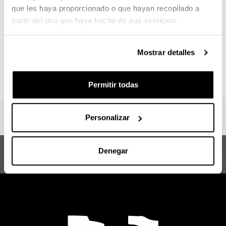
Destinos, dependientes de la Oficina de Relacionales
que les haya proporcionado o que hayan recopilado a
Internacionales del Vicerrectorado de Coordinación y
partir del uso que haya hecho de sus servicios.
Relacionales Internacionales.
Por otra parte, las becas IkaslePraktikak (Erasmus+
Mostrar detalles
Internships for Students) financian la realización de
prácticas en el extranjero.
Permitir todas
Personalizar
Máster en Dirección Empresarial desde
Denegar
la Innovación y la Internacionalización