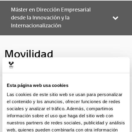
Máster en Dirección Empresarial
desde la Innovación y la
Abrir/
Internacionalización
Movilidad
Esta página web usa cookies
El alumnado de máster de la UPV/EHU puede realizar
estancias en otros centros siempre que lo autorice la
Las cookies de este sitio web se usan para personalizar
comisión académica correspondiente.
el contenido y los anuncios, ofrecer funciones de redes
sociales y analizar el tráfico. Además, compartimos
Los
programas de movilidad
del alumnado de los
información sobre el uso que haga del sitio web con
másteres oficiales son Erasmus+ (Erasmus Estudios),
nuestros partners de redes sociales, publicidad y análisis
Programa UPV/EHU-América Latina y Programa Otros
web, quienes pueden combinarla con otra información