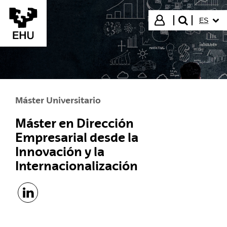
Saltar al contenido principal
IDIOMA
Iniciar sesión
ES
buscar"
Máster Universitario
Máster en Dirección
Empresarial desde la
Innovación y la
Internacionalización
Linkedin - (Abre una nueva ventana)