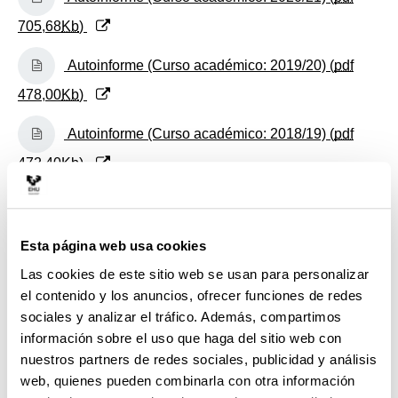
705,68
Kb
)
(Abre una nueva ventana)
Autoinforme (Curso académico: 2019/20) (
pdf
478,00
Kb
)
(Abre una nueva ventana)
Autoinforme (Curso académico: 2018/19) (
pdf
472,40
Kb
)
(Abre una nueva ventana)
Autoinforme (Curso académico: 2017/18) (
pdf
344,45
Kb
)
Esta página web usa cookies
(Abre una nueva ventana)
Autoinforme (Curso académico: 2016/17) (
pdf
Las cookies de este sitio web se usan para personalizar
el contenido y los anuncios, ofrecer funciones de redes
497,96
Kb
)
sociales y analizar el tráfico. Además, compartimos
(Abre una nueva ventana)
información sobre el uso que haga del sitio web con
Autoinforme (Curso académico: 2015/16) (
pdf
nuestros partners de redes sociales, publicidad y análisis
1.475,88
Kb
)
web, quienes pueden combinarla con otra información