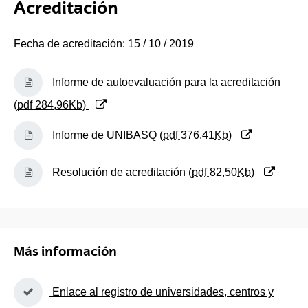
Acreditación
Fecha de acreditación: 15 / 10 / 2019
(Abre una nueva ventana)
Informe de autoevaluación para la acreditación
(
pdf
284,96
Kb
)
(Abre una nueva ventana)
Informe de UNIBASQ (
pdf
376,41
Kb
)
(Abre una nueva ventana)
Resolución de acreditación (
pdf
82,50
Kb
)
Más información
(Abre una nueva ventana)
Enlace al registro de universidades, centros y