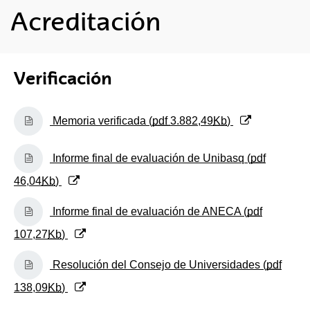
Acreditación
Verificación
(Abre una nueva ventana)
Memoria verificada (
pdf
3.882,49
Kb
)
(Abre una nueva ventana)
Informe final de evaluación de Unibasq (
pdf
46,04
Kb
)
(Abre una nueva ventana)
Informe final de evaluación de ANECA (
pdf
107,27
Kb
)
(Abre una nueva ventana)
Resolución del Consejo de Universidades (
pdf
138,09
Kb
)