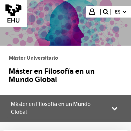
Saltar al contenido principal
IDIOMA
Iniciar sesión
ES
buscar"
Máster Universitario
Máster en Filosofía en un
Mundo Global
Máster en Filosofía en un Mundo
Abrir/
Global