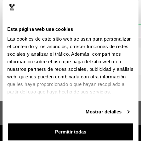
Materia
Esta página web usa cookies
Atrás
Las cookies de este sitio web se usan para personalizar
el contenido y los anuncios, ofrecer funciones de redes
sociales y analizar el tráfico. Además, compartimos
No hay información disponible sobre esta sección.
información sobre el uso que haga del sitio web con
nuestros partners de redes sociales, publicidad y análisis
web, quienes pueden combinarla con otra información
que les haya proporcionado o que hayan recopilado a
partir del uso que haya hecho de sus servicios.
Máster en Filosofía en un Mundo
Sugerencias y
Mostrar detalles
Global
solicitudes
Permitir todas