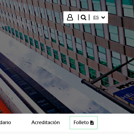
IDIOMA SELECCIO
Iniciar sesión
ES
buscar"
dario
Acreditación
Folleto