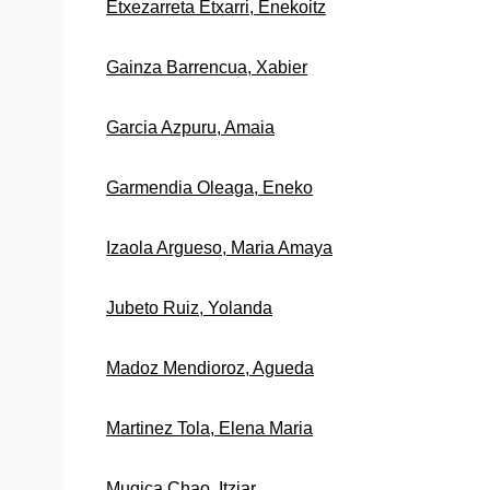
Etxezarreta Etxarri, Enekoitz
Gainza Barrencua, Xabier
Garcia Azpuru, Amaia
Garmendia Oleaga, Eneko
Izaola Argueso, Maria Amaya
Jubeto Ruiz, Yolanda
Madoz Mendioroz, Agueda
Martinez Tola, Elena Maria
Mugica Chao, Itziar