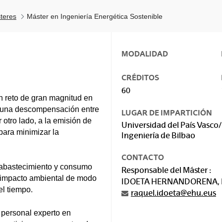
teres
Máster en Ingeniería Energética Sostenible
MODALIDAD
CRÉDITOS
60
n reto de gran magnitud en
a una descompensación entre
LUGAR DE IMPARTICIÓN
 otro lado, a la emisión de
Universidad del País Vasco/
para minimizar la
Ingeniería de Bilbao
CONTACTO
l abastecimiento y consumo
Responsable del Máster :
e impacto ambiental de modo
IDOETA HERNANDORENA,
el tiempo.
raquel.idoeta@ehu.eus
 personal experto en