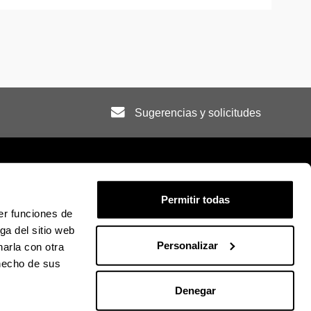
Sugerencias y solicitudes
Permitir todas
er funciones de
ión legal
Mapa
Ayuda
Contacto
ga del sitio web
Personalizar
arla con otra
 hecho de sus
ky
U en Facebook
La EHU en Linkedin
La EHU en Instagram
La EHU en Youtube
La EHU en Vimeo
La EHU en Flickr
Denegar