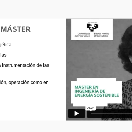
E MÁSTER
gética
gías
a instrumentación de las
ción, operación como en