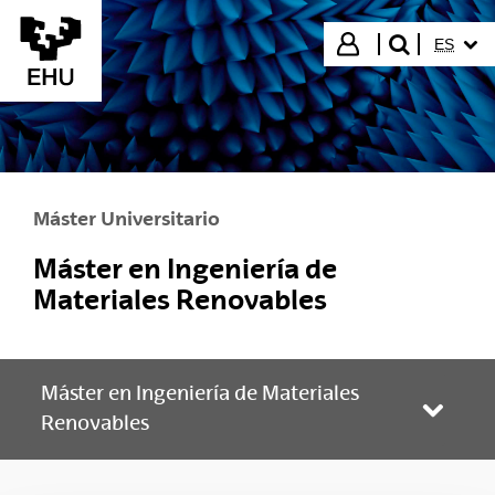
Saltar al contenido principal
IDIOMA
Iniciar sesión
ES
buscar"
Máster Universitario
Máster en Ingeniería de
Materiales Renovables
Máster en Ingeniería de Materiales
Abrir/
Renovables