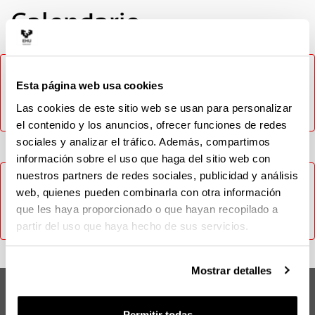
Calendario
No ha sido posible cargar el contenido, inténtelo más
tarde. En caso de que el problema persista contacte con
Esta página web usa cookies
el CAU (Tlf: 946014400 / Email: cau@ehu.eus / Web:
Las cookies de este sitio web se usan para personalizar
https://lagun.ehu.eus).
el contenido y los anuncios, ofrecer funciones de redes
sociales y analizar el tráfico. Además, compartimos
información sobre el uso que haga del sitio web con
nuestros partners de redes sociales, publicidad y análisis
No ha sido posible cargar el contenido, inténtelo más
web, quienes pueden combinarla con otra información
tarde. En caso de que el problema persista contacte con
que les haya proporcionado o que hayan recopilado a
el CAU (Tlf: 946014400 / Email: cau@ehu.eus / Web:
https://lagun.ehu.eus).
partir del uso que haya hecho de sus servicios.
Mostrar detalles
Máster en Ingeniería de Materiales
Renovables
Permitir todas