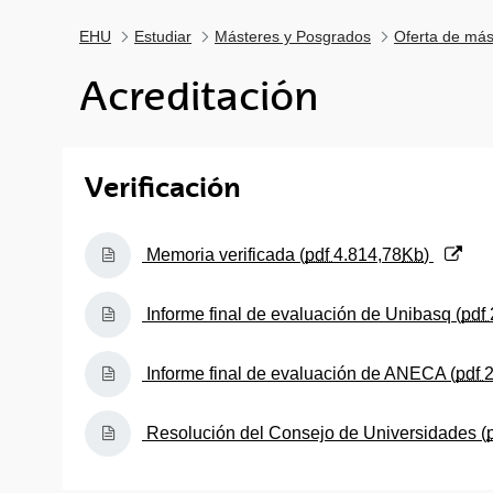
EHU
Estudiar
Másteres y Posgrados
Oferta de más
Acreditación
Verificación
(Abre una nueva ventana)
Memoria verificada (
pdf
4.814,78
Kb
)
(Abre una nueva ventana)
Informe final de evaluación de Unibasq (
pdf
(Abre una nueva ventana)
Informe final de evaluación de ANECA (
pdf
2
(Abre una nueva ventana)
Resolución del Consejo de Universidades (