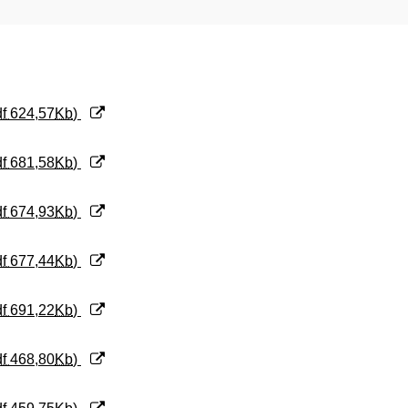
df
624,57
Kb
)
df
681,58
Kb
)
df
674,93
Kb
)
df
677,44
Kb
)
df
691,22
Kb
)
df
468,80
Kb
)