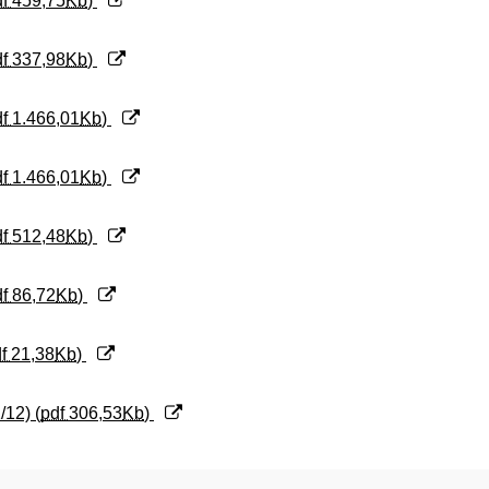
df
459,75
Kb
)
df
337,98
Kb
)
df
1.466,01
Kb
)
df
1.466,01
Kb
)
df
512,48
Kb
)
df
86,72
Kb
)
df
21,38
Kb
)
12) (
pdf
306,53
Kb
)