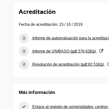
Acreditación
Fecha de acreditación: 15 / 10 / 2019
(Abre una nueva ventana)
Informe de autoevaluación para la acreditaci
(Abre una nueva ventana)
Informe de UNIBASQ (
pdf
376,62
Kb
)
(Abre una nueva ventana)
Resolución de acreditación (
pdf
82,51
Kb
)
Más información
(Abre una nueva ventana)
Enlace al registro de universidades, centros 