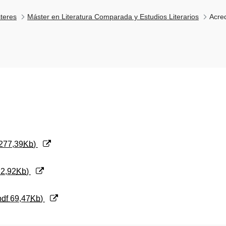
teres
Máster en Literatura Comparada y Estudios Literarios
Acred
277,39
Kb
)
2,92
Kb
)
pdf
69,47
Kb
)