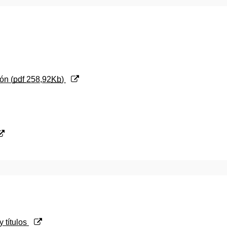
ón (
pdf
258,92
Kb
)
y títulos