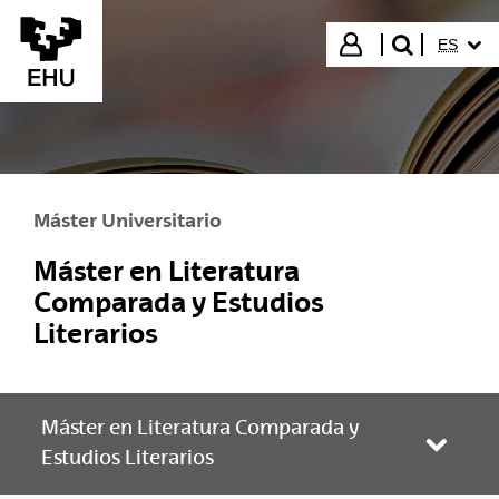
Saltar al contenido principal
IDIOMA
Iniciar sesión
ES
buscar"
Máster Universitario
Máster en Literatura
Comparada y Estudios
Literarios
Máster en Literatura Comparada y
Abrir/
Estudios Literarios