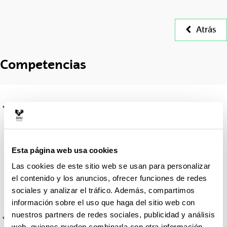
Atrás
Competencias
Que los estudiantes sean capaces de actualizar y
rentabilizar, con la elaboración de trabajos de
investigación documentados y originales, el
conocimiento en literatura, entendiéndola como una vía
Esta página web usa cookies
fundamental de comprensión, variación o ampliación de
la realidad, a veces con gran capacidad de influencia
Las cookies de este sitio web se usan para personalizar
sobre la sociedad, sobre distintos segmentos de la
el contenido y los anuncios, ofrecer funciones de redes
misma o ámbitos de su evolución (el educativo, el
sociales y analizar el tráfico. Además, compartimos
moral, el idiomático...).
información sobre el uso que haga del sitio web con
nuestros partners de redes sociales, publicidad y análisis
Que los estudiantes sean capaces de profundizar en el
web, quienes pueden combinarla con otra información