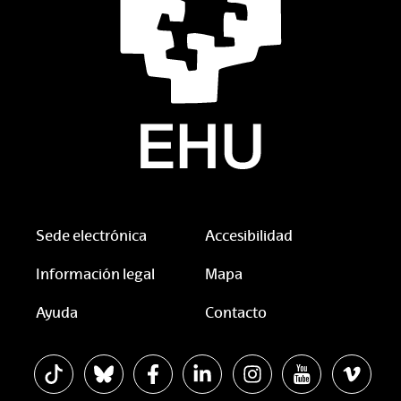
Sede electrónica
Accesibilidad
Información legal
Mapa
Ayuda
Contacto
La EHU en Tiktok
La EHU en Bluesky
La EHU en Facebook
La EHU en Linkedin
La EHU en Instagram
La EHU en You
La EHU