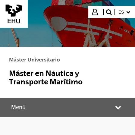
Saltar al contenido principal
IDIOMA
Iniciar sesión
ES
buscar"
Máster Universitario
Máster en Náutica y
Transporte Marítimo
Menú
Abrir/