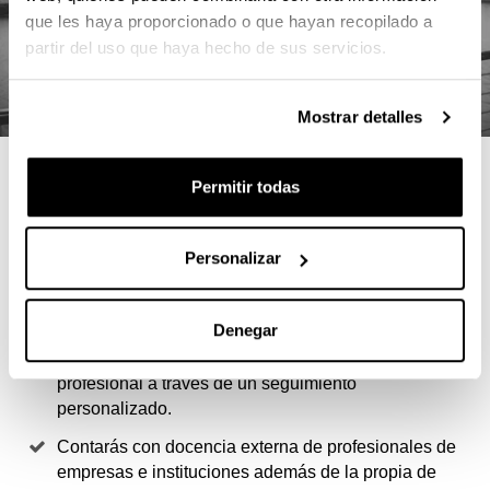
que les haya proporcionado o que hayan recopilado a
partir del uso que haya hecho de sus servicios.
Mostrar detalles
4 RAZONES PARA ELEGIR ESTE
Permitir todas
MÁSTER
Personalizar
Ser capitán o capitana de la Marina Mercante otorga
atribuciones ilimitadas en tamaño y potencia en toda
la flota mundial de buques mercantes.
Denegar
Podrás compatibilizar la docencia y la práctica
profesional a través de un seguimiento
personalizado.
Contarás con docencia externa de profesionales de
empresas e instituciones además de la propia de