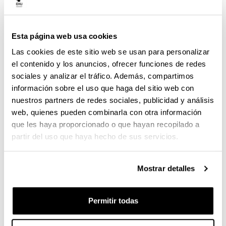
(Abre una nueva ventana)
Autoinforme (Curso académico: 2018/19) (
pdf
474,04
Kb
)
Esta página web usa cookies
(Abre una nueva ventana)
Las cookies de este sitio web se usan para personalizar
Autoinforme (Curso académico: 2017/18) (
pdf
el contenido y los anuncios, ofrecer funciones de redes
347,91
Kb
)
sociales y analizar el tráfico. Además, compartimos
información sobre el uso que haga del sitio web con
(Abre una nueva ventana)
Informe de Unibasq (Curso académico: 2017/18)
nuestros partners de redes sociales, publicidad y análisis
(
pdf
423,21
Kb
)
web, quienes pueden combinarla con otra información
que les haya proporcionado o que hayan recopilado a
(Abre una nueva ventana)
Autoinforme (Curso académico: 2016/17) (
pdf
partir del uso que haya hecho de sus servicios.
503,88
Kb
)
(Abre una nueva ventana)
Mostrar detalles
Informe de Unibasq (Curso académico: 2016/17)
(
pdf
65,49
Kb
)
Permitir todas
(Abre una nueva ventana)
Autoinforme (Curso académico: 2015/16) (
pdf