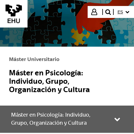
Saltar al contenido principal
IDIOMA
Iniciar sesión
ES
buscar"
Máster Universitario
Máster en Psicología:
Individuo, Grupo,
Organización y Cultura
Máster en Psicología: Individuo,
Abrir/
Grupo, Organización y Cultura