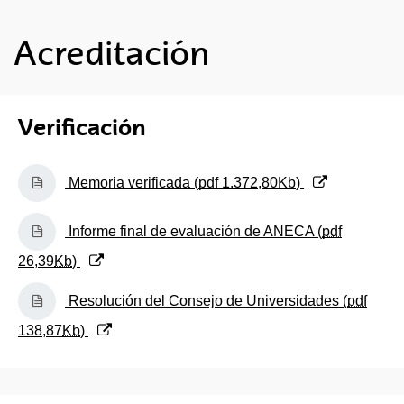
Acreditación
Verificación
(Abre una nueva ventana)
Memoria verificada (
pdf
1.372,80
Kb
)
(Abre una nueva ventana)
Informe final de evaluación de ANECA (
pdf
26,39
Kb
)
(Abre una nueva ventana)
Resolución del Consejo de Universidades (
pdf
138,87
Kb
)